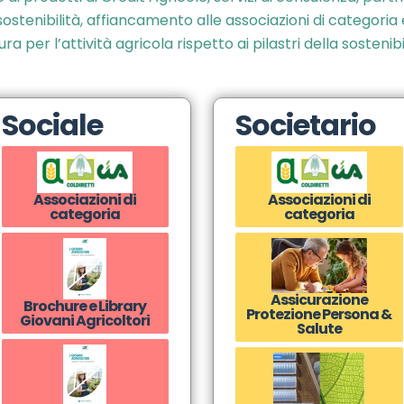
enibilità, affiancamento alle associazioni di categoria e
ra per l’attività agricola rispetto ai pilastri della sostenibi
Sociale
Societario
Associazioni di
Associazioni di
categoria
categoria
Assicurazione
Brochure e Library
Protezione Persona &
Giovani Agricoltori
Salute