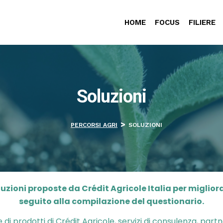
HOME
FOCUS
FILIERE
Soluzioni
>
PERCORSI AGRI
SOLUZIONI
luzioni proposte da Crédit Agricole Italia per miglior
seguito alla compilazione del questionario.
di prodotti di Crédit Agricole, servizi di consulenza, par