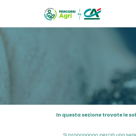
In questa sezione
trovate
le so
Si propongono perciò una serie 