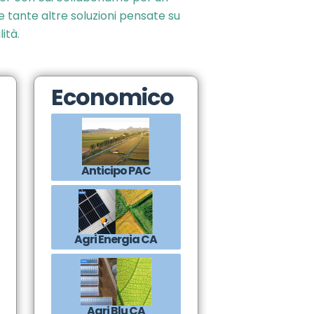
 tante altre soluzioni pensate su
lità.
Economico
Anticipo PAC
Agri Energia CA
Agri Blu CA