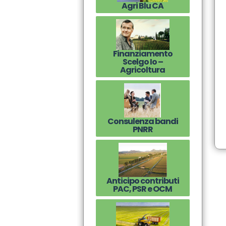
Agri Blu CA
Finanziamento
Scelgo Io –
Agricoltura
Consulenza bandi
PNRR
Anticipo contributi
PAC, PSR e OCM