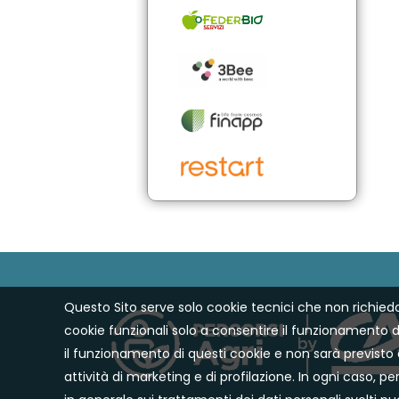
Questo Sito serve solo cookie tecnici che non richied
cookie funzionali solo a consentire il funzionamento
il funzionamento di questi cookie e non sarà previsto d
attività di marketing e di profilazione. In ogni caso, pe