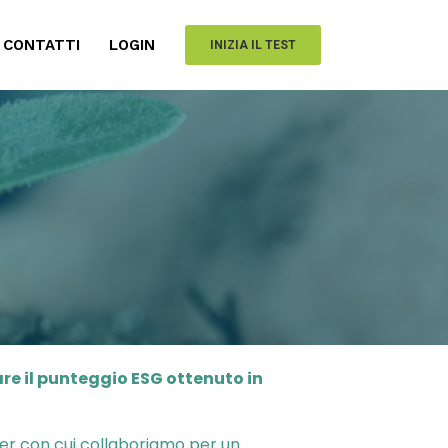
CONTATTI
LOGIN
INIZIA IL TEST
are il punteggio ESG ottenuto in
tner con cui collaboriamo per un