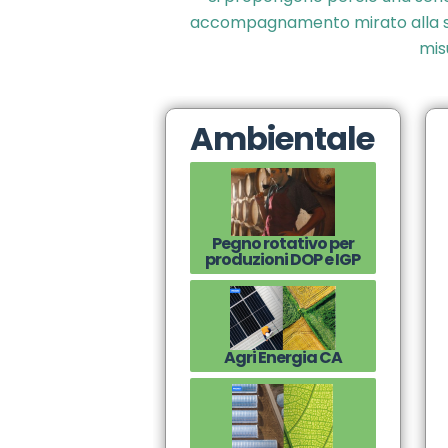
accompagnamento mirato alla sost
misu
Ambientale
Pegno rotativo per
produzioni DOP e IGP
Agri Energia CA