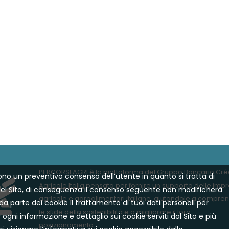
PERCORSI AGRI è la piattaforma del
Gruppo Bancario Créd
ono un preventivo consenso dell’utente in quanto si tratta di
Agricole Italia
pensata per fornire un supporto delle imprese
 del Sito, di conseguenza il consenso seguente non modificherà
agricole e agroalimentari italiane, aiutandole a compre
a parte dei cookie il trattamento di tuoi dati personali per
le sfide della sostenibilità e a migliorare il loro
r ogni informazione e dettaglio sui cookie serviti dal Sito e più
posizionamento.