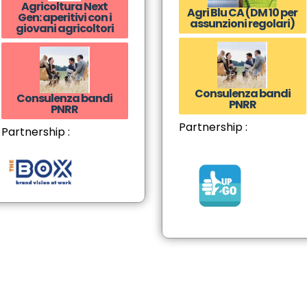
Agricoltura Next
Agri Blu CA (DM 10 per
Gen: aperitivi con i
assunzioni regolari)
giovani agricoltori
Consulenza bandi
Consulenza bandi
PNRR
PNRR
Partnership :
Partnership :