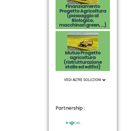
Finanziamento
Progetto Agricoltura
(passaggio al
Biologico,
macchinari green, …)
Mutuo Progetto
agricoltura
(ristrutturazione
stalle ed edifici)
VEDI ALTRE SOLUZIONI
Partnership :